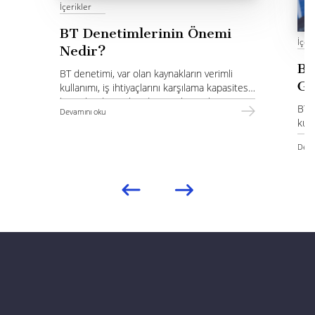
İçerikler
BT Denetimlerinin Önemi
İçeri
Nedir?
BT
BT denetimi, var olan kaynakların verimli
Ge
kullanımı, iş ihtiyaçlarını karşılama kapasitesi,
bu noktada yapılan denetimler, onların
BT v
Devamını oku
kurumsal mimarisinin sağlıklı oluşturulması
kull
için etkili bir rol oynar.
ent
Deva
yöne