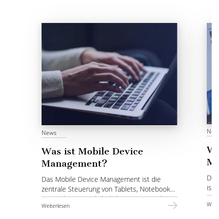
New
News
Wa
Was ist Mobile Device
Ma
Management?
Die
Das Mobile Device Management ist die
ist 
zentrale Steuerung von Tablets, Notebooks,
Har
Smartphones und ähnlichen Geräten über
Weit
Weiterlesen
wer
eine einzige Plattform.
erin