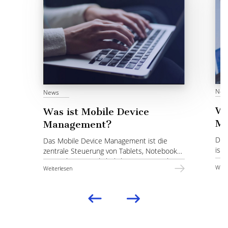
New
News
Wa
Was ist Mobile Device
Ma
Management?
Die
Das Mobile Device Management ist die
ist 
zentrale Steuerung von Tablets, Notebooks,
Har
Smartphones und ähnlichen Geräten über
Weit
Weiterlesen
wer
eine einzige Plattform.
erin