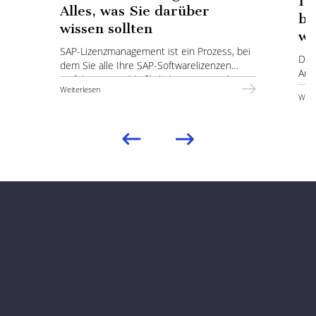
IT
Alles, was Sie darüber
be
wissen sollten
wi
SAP-Lizenzmanagement ist ein Prozess, bei
Das
dem Sie alle Ihre SAP-Softwarelizenzen
Anw
verfolgen, einschließlich ihres Status, ihrer
Dok
Weiterlesen
Anzahl und ihres Ablaufdatums.
Weit
ein